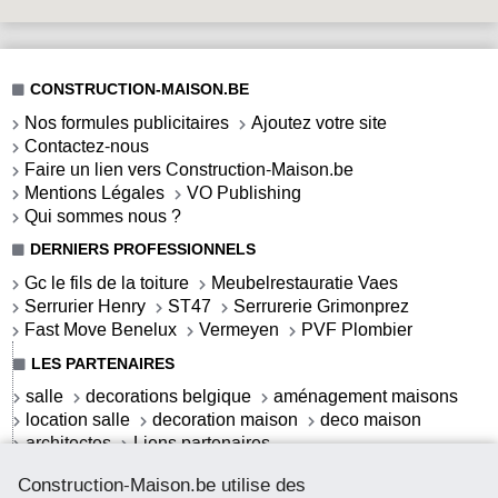
CONSTRUCTION-MAISON.BE
Nos formules publicitaires
Ajoutez votre site
Contactez-nous
Faire un lien vers Construction-Maison.be
Mentions Légales
VO Publishing
Qui sommes nous ?
DERNIERS PROFESSIONNELS
Gc le fils de la toiture
Meubelrestauratie Vaes
Serrurier Henry
ST47
Serrurerie Grimonprez
Fast Move Benelux
Vermeyen
PVF Plombier
LES PARTENAIRES
salle
decorations belgique
aménagement maisons
location salle
decoration maison
deco maison
architectes
Liens partenaires
LES ACTUALITÉS
Construction-Maison.be utilise des