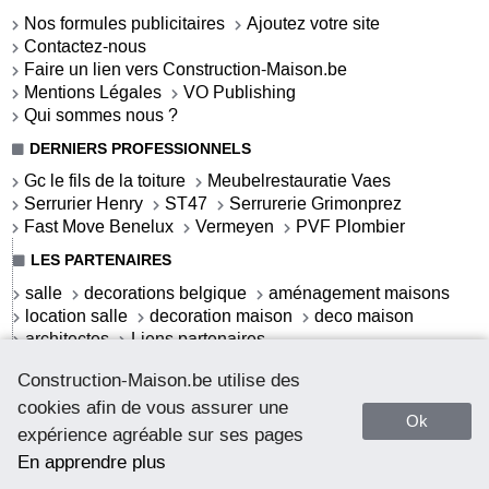
Nos formules publicitaires
Ajoutez votre site
Contactez-nous
Faire un lien vers Construction-Maison.be
Mentions Légales
VO Publishing
Qui sommes nous ?
DERNIERS PROFESSIONNELS
Gc le fils de la toiture
Meubelrestauratie Vaes
Serrurier Henry
ST47
Serrurerie Grimonprez
Fast Move Benelux
Vermeyen
PVF Plombier
LES PARTENAIRES
salle
decorations belgique
aménagement maisons
location salle
decoration maison
deco maison
architectes
Liens partenaires
LES ACTUALITÉS
Construction-Maison.be utilise des
S'offrir une salle de bains contemporaine
cookies afin de vous assurer une
Ok
La salle de bains contemporaine
expérience agréable sur ses pages
La salle de bains cottage
Webdeco.be - deco addicted
En apprendre plus
Comment débloquer un coffre-fort sans clé