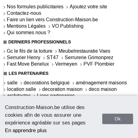
Nos formules publicitaires
Ajoutez votre site
Contactez-nous
Faire un lien vers Construction-Maison.be
Mentions Légales
VO Publishing
Qui sommes nous ?
DERNIERS PROFESSIONNELS
Gc le fils de la toiture
Meubelrestauratie Vaes
Serrurier Henry
ST47
Serrurerie Grimonprez
Fast Move Benelux
Vermeyen
PVF Plombier
LES PARTENAIRES
salle
decorations belgique
aménagement maisons
location salle
decoration maison
deco maison
architectes
Liens partenaires
LES ACTUALITÉS
Construction-Maison.be utilise des
S'offrir une salle de bains contemporaine
cookies afin de vous assurer une
Ok
La salle de bains contemporaine
expérience agréable sur ses pages
La salle de bains cottage
Webdeco.be - deco addicted
En apprendre plus
Comment débloquer un coffre-fort sans clé