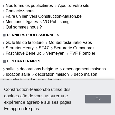
Nos formules publicitaires
Ajoutez votre site
Contactez-nous
Faire un lien vers Construction-Maison.be
Mentions Légales
VO Publishing
Qui sommes nous ?
DERNIERS PROFESSIONNELS
Gc le fils de la toiture
Meubelrestauratie Vaes
Serrurier Henry
ST47
Serrurerie Grimonprez
Fast Move Benelux
Vermeyen
PVF Plombier
LES PARTENAIRES
salle
decorations belgique
aménagement maisons
location salle
decoration maison
deco maison
architectes
Liens partenaires
LES ACTUALITÉS
Construction-Maison.be utilise des
S'offrir une salle de bains contemporaine
cookies afin de vous assurer une
Ok
La salle de bains contemporaine
expérience agréable sur ses pages
La salle de bains cottage
Webdeco.be - deco addicted
En apprendre plus
Comment débloquer un coffre-fort sans clé