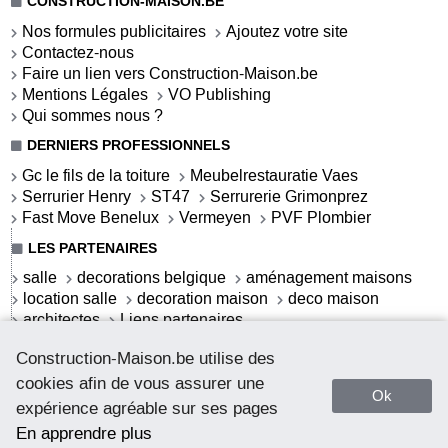
CONSTRUCTION-MAISON.BE
Nos formules publicitaires
Ajoutez votre site
Contactez-nous
Faire un lien vers Construction-Maison.be
Mentions Légales
VO Publishing
Qui sommes nous ?
DERNIERS PROFESSIONNELS
Gc le fils de la toiture
Meubelrestauratie Vaes
Serrurier Henry
ST47
Serrurerie Grimonprez
Fast Move Benelux
Vermeyen
PVF Plombier
LES PARTENAIRES
salle
decorations belgique
aménagement maisons
location salle
decoration maison
deco maison
architectes
Liens partenaires
LES ACTUALITÉS
Construction-Maison.be utilise des
S'offrir une salle de bains contemporaine
cookies afin de vous assurer une
Ok
La salle de bains contemporaine
expérience agréable sur ses pages
La salle de bains cottage
Webdeco.be - deco addicted
En apprendre plus
Comment débloquer un coffre-fort sans clé