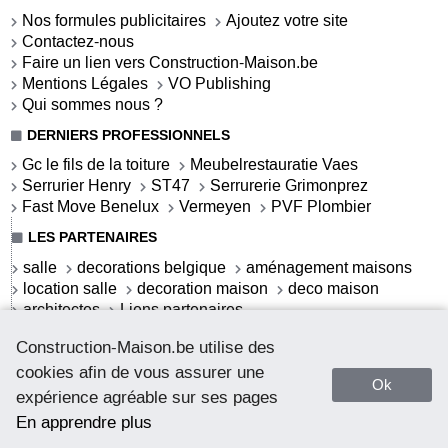
Nos formules publicitaires
Ajoutez votre site
Contactez-nous
Faire un lien vers Construction-Maison.be
Mentions Légales
VO Publishing
Qui sommes nous ?
DERNIERS PROFESSIONNELS
Gc le fils de la toiture
Meubelrestauratie Vaes
Serrurier Henry
ST47
Serrurerie Grimonprez
Fast Move Benelux
Vermeyen
PVF Plombier
LES PARTENAIRES
salle
decorations belgique
aménagement maisons
location salle
decoration maison
deco maison
architectes
Liens partenaires
LES ACTUALITÉS
Construction-Maison.be utilise des
S'offrir une salle de bains contemporaine
cookies afin de vous assurer une
Ok
La salle de bains contemporaine
expérience agréable sur ses pages
La salle de bains cottage
Webdeco.be - deco addicted
En apprendre plus
Comment débloquer un coffre-fort sans clé